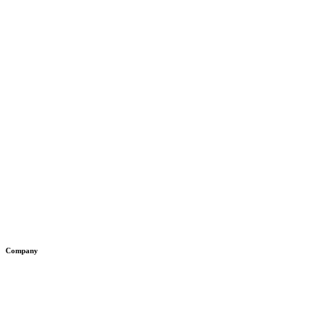
adcore s.r.o.
Svätojurská 2
902 01 Pezinok
Company
O nás
Blog