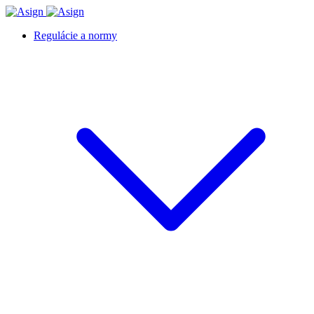
Skip
to
Regulácie a normy
content