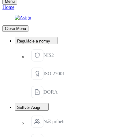
Menu
Home
Close Menu
Regulácie a normy
NIS2
ISO 27001
DORA
Softvér Asign
Náš príbeh